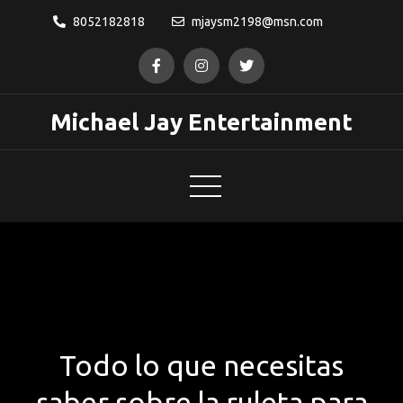
Skip
8052182818
mjaysm2198@msn.com
to
content
Michael Jay Entertainment
Todo lo que necesitas
saber sobre la ruleta para