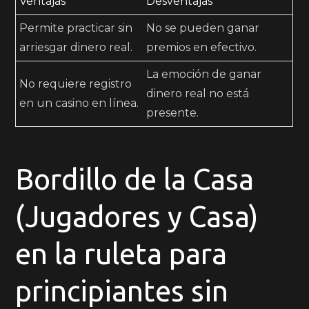
Ventajas
Desventajas
Permite practicar sin
No se pueden ganar
arriesgar dinero real.
premios en efectivo.
La emoción de ganar
No requiere registro
dinero real no está
en un casino en línea.
presente.
Bordillo de la Casa
(Jugadores y Casa)
en la ruleta para
principiantes sin