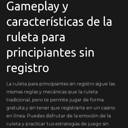
Gameplay y
características de la
ruleta para
principiantes sin
registro
La ruleta para principiantes sin registro sigue las
mismas reglas y mecánicas que la ruleta
tradicional, pero te permite jugar de forma
gratuita y sin tener que registrarte en un casino
en línea. Puedes disfrutar de la emoción de la
ruleta y practicar tus estrategias de juego sin