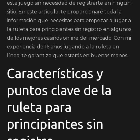
este juego sin necesidad de registrarte en ningún
saber
sitio. En este artículo, te proporcionaré toda la
sobre
información que necesitas para empezar a jugar a
la
la ruleta para principiantes sin registro en algunos
ruleta
de
los mejores casinos online del mercado. Con mi
para
experiencia de 16 años jugando a la ruleta en
principiantes
línea, te garantizo que estarás en buenas manos.
sin
registro
Características y
puntos clave de la
ruleta para
principiantes sin