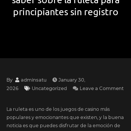
principiantes sin registro
By
adminsatu
January 30,
2026
Uncategorized
Leave a Comment
on
Todo
La ruleta es uno de los juegos de casino más
lo
populares y emocionantes que existen, y la buena
que
noticia es que puedes disfrutar de la emoción de
necesitas