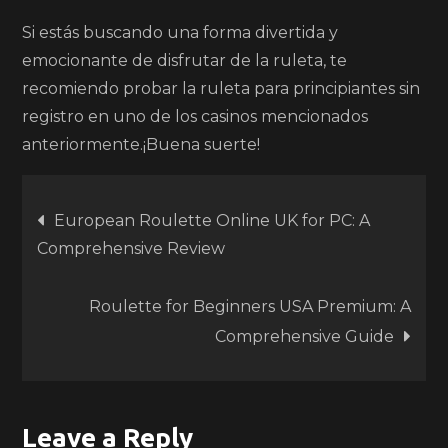
Si estás buscando una forma divertida y
emocionante de disfrutar de la ruleta, te
recomiendo probar la ruleta para principiantes sin
registro en uno de los casinos mencionados
anteriormente.¡Buena suerte!
Post
European Roulette Online UK for PC: A
Comprehensive Review
navigation
Roulette for Beginners USA Premium: A
Comprehensive Guide
Leave a Reply