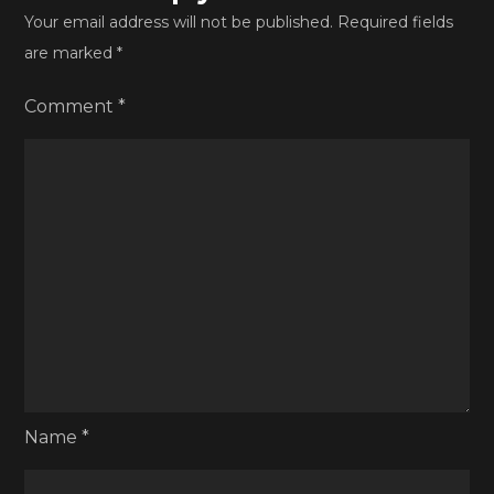
Your email address will not be published.
Required fields
are marked
*
Comment
*
Name
*