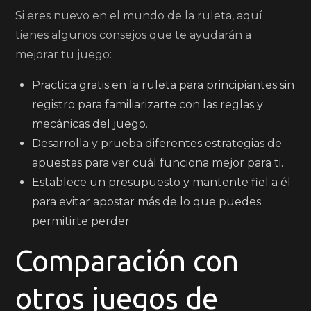
Si eres nuevo en el mundo de la ruleta, aquí
tienes algunos consejos que te ayudarán a
mejorar tu juego:
Practica gratis en la ruleta para principiantes sin
registro para familiarizarte con las reglas y
mecánicas del juego.
Desarrolla y prueba diferentes estrategias de
apuestas para ver cuál funciona mejor para ti.
Establece un presupuesto y mantente fiel a él
para evitar apostar más de lo que puedes
permitirte perder.
Comparación con
otros juegos de