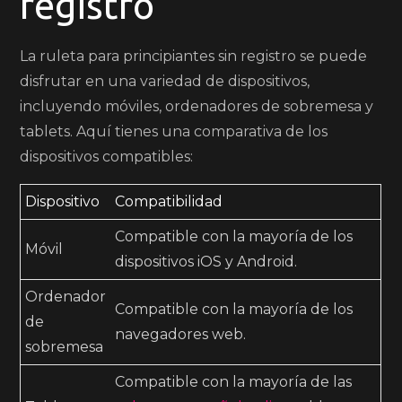
registro
La ruleta para principiantes sin registro se puede
disfrutar en una variedad de dispositivos,
incluyendo móviles, ordenadores de sobremesa y
tablets. Aquí tienes una comparativa de los
dispositivos compatibles:
Dispositivo
Compatibilidad
Compatible con la mayoría de los
Móvil
dispositivos iOS y Android.
Ordenador
Compatible con la mayoría de los
de
navegadores web.
sobremesa
Compatible con la mayoría de las