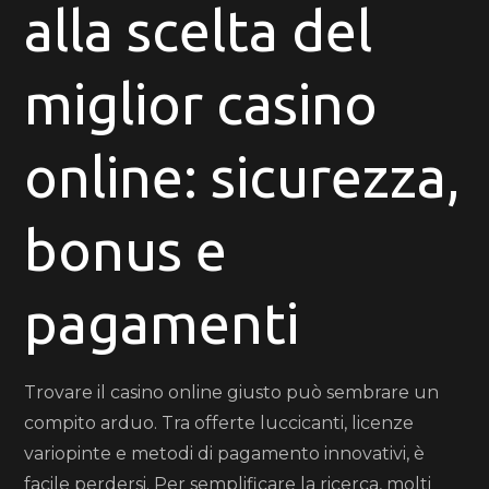
alla scelta del
del
miglior
miglior casino
casino
online:
sicurezza,
online: sicurezza,
bonus
e
bonus e
pagamenti
pagamenti
Trovare il casino online giusto può sembrare un
compito arduo. Tra offerte luccicanti, licenze
variopinte e metodi di pagamento innovativi, è
facile perdersi. Per semplificare la ricerca, molti