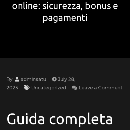
online: sicurezza, bonus e
pagamenti
By
adminsatu
July 28,
2025
Uncategorized
Leave a Comment
on
Guida
completa
Guida completa
alla
scelta