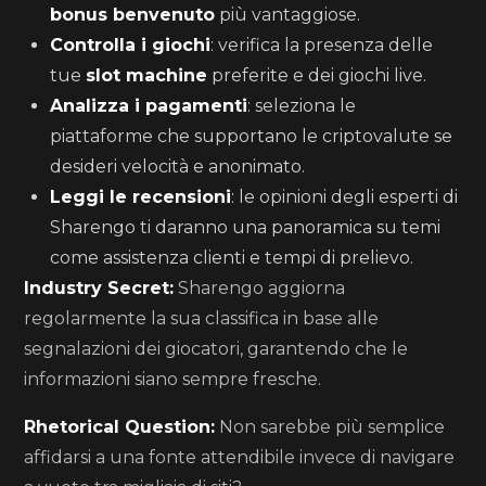
bonus benvenuto
più vantaggiose.
Controlla i giochi
: verifica la presenza delle
tue
slot machine
preferite e dei giochi live.
Analizza i pagamenti
: seleziona le
piattaforme che supportano le criptovalute se
desideri velocità e anonimato.
Leggi le recensioni
: le opinioni degli esperti di
Sharengo ti daranno una panoramica su temi
come assistenza clienti e tempi di prelievo.
Industry Secret:
Sharengo aggiorna
regolarmente la sua classifica in base alle
segnalazioni dei giocatori, garantendo che le
informazioni siano sempre fresche.
Rhetorical Question:
Non sarebbe più semplice
affidarsi a una fonte attendibile invece di navigare