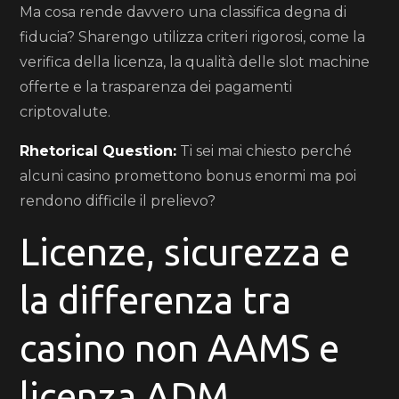
Ma cosa rende davvero una classifica degna di
fiducia? Sharengo utilizza criteri rigorosi, come la
verifica della licenza, la qualità delle slot machine
offerte e la trasparenza dei pagamenti
criptovalute.
Rhetorical Question:
Ti sei mai chiesto perché
alcuni casino promettono bonus enormi ma poi
rendono difficile il prelievo?
Licenze, sicurezza e
la differenza tra
casino non AAMS e
licenza ADM