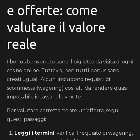
e offerte: come
valutare il valore
reale
I bonus benvenuto sono il biglietto da visita di ogni
casino online. Tuttavia, non tutti i bonus sono
creati uguali. Alcuni includono requisiti di
scommessa (wagering) così alti da rendere quasi
impossibile incassare le vincite.
Per valutare correttamente un’offerta, segui
questi passaggi:
Leggi i termini
: verifica il requisito di wagering,