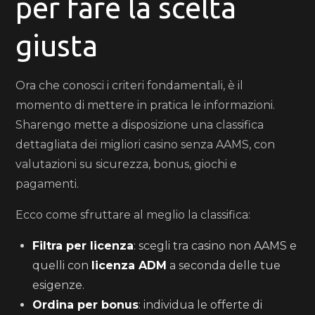
per fare la scelta
giusta
Ora che conosci i criteri fondamentali, è il
momento di mettere in pratica le informazioni.
Sharengo mette a disposizione una classifica
dettagliata dei migliori casino senza AAMS, con
valutazioni su sicurezza, bonus, giochi e
pagamenti.
Ecco come sfruttare al meglio la classifica:
Filtra per licenza
: scegli tra casino non AAMS e
quelli con
licenza ADM
a seconda delle tue
esigenze.
Ordina per bonus
: individua le offerte di