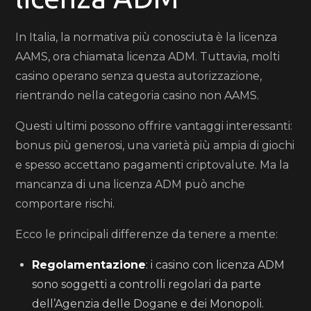
In Italia, la normativa più conosciuta è la licenza
AAMS, ora chiamata licenza ADM. Tuttavia, molti
casino operano senza questa autorizzazione,
rientrando nella categoria casino non AAMS.
Questi ultimi possono offrire vantaggi interessanti:
bonus più generosi, una varietà più ampia di giochi
e spesso accettano pagamenti criptovalute. Ma la
mancanza di una licenza ADM può anche
comportare rischi.
Ecco le principali differenze da tenere a mente:
Regolamentazione
: i casino con licenza ADM
sono soggetti a controlli regolari da parte
dell’Agenzia delle Dogane e dei Monopoli.