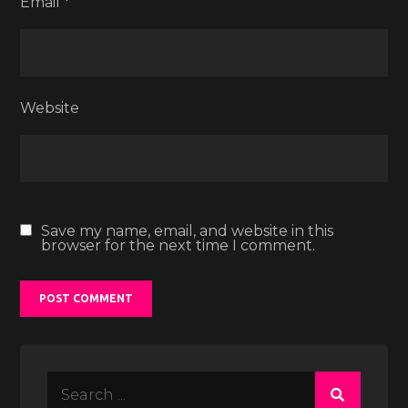
Email
*
Website
Save my name, email, and website in this
browser for the next time I comment.
Search